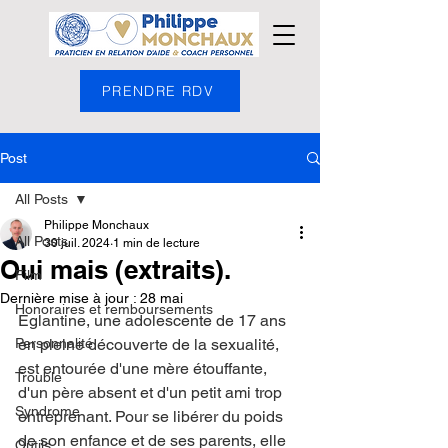
PRENDRE RDV
Post
All Posts
Philippe Monchaux
All Posts
30 juil. 2024
1 min de lecture
Oui mais (extraits).
Film
Dernière mise à jour :
28 mai
Honoraires et remboursements
Eglantine, une adolescente de 17 ans 
Personnalité
en pleine découverte de la sexualité, 
est entourée d'une mère étouffante, 
Trouble
d'un père absent et d'un petit ami trop 
Syndrome
entreprenant. Pour se libérer du poids 
de son enfance et de ses parents, elle 
Outils