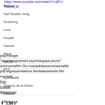
https://www.youtube.com/watch?v=j81J-
Podcast
HMmd_M
Carl Gustav Jung
Coaching
Livre
Couple
Cancer
Deuil
psychologie
"accompagnement psychologique jeune"
EMDR
autonomie
film Oui mais
adolescence
sexualité
EFT
psy atypique
relations familiales
extraits film
oui mais
Spiritualité
Film
Science de la fiction
Couple
Adolescent
Lecture
Maladie