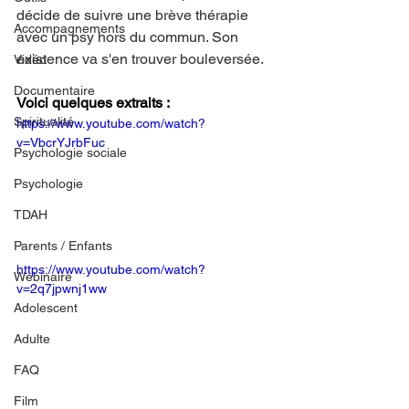
décide de suivre une brève thérapie 
Accompagnements
avec un psy hors du commun. Son 
existence va s'en trouver bouleversée.
Vidéo
Documentaire
Voici quelques extraits :
Spiritualité
https://www.youtube.com/watch?
v=VbcrYJrbFuc
Psychologie sociale
Psychologie
TDAH
Parents / Enfants
https://www.youtube.com/watch?
Webinaire
v=2q7jpwnj1ww
Adolescent
Adulte
FAQ
Film