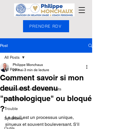
PRENDRE RDV
Post
All Posts
Philippe Monchaux
All Posts
29 mai
3 min de lecture
Comment savoir si mon
Film
deuil est devenu
Honoraires et remboursements
"pathologique" ou bloqué
Personnalité
?
Trouble
Le deuil est un processus unique, 
Syndrome
sinueux et souvent bouleversant. S'il 
Outils