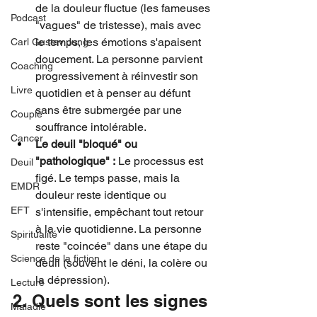
de la douleur fluctue (les fameuses 
Podcast
"vagues" de tristesse), mais avec 
le temps, les émotions s'apaisent 
Carl Gustav Jung
doucement. La personne parvient 
Coaching
progressivement à réinvestir son 
Livre
quotidien et à penser au défunt 
sans être submergée par une 
Couple
souffrance intolérable.
Cancer
Le deuil "bloqué" ou 
"pathologique" :
 Le processus est 
Deuil
figé. Le temps passe, mais la 
EMDR
douleur reste identique ou 
EFT
s'intensifie, empêchant tout retour 
à la vie quotidienne. La personne 
Spiritualité
reste "coincée" dans une étape du 
Science de la fiction
deuil (souvent le déni, la colère ou 
la dépression).
Lecture
2. Quels sont les signes 
Maladie