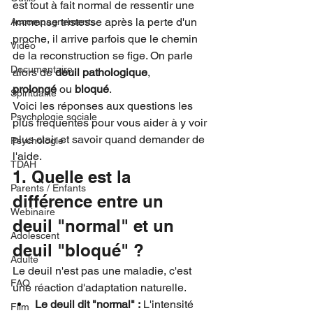
est tout à fait normal de ressentir une 
immense tristesse après la perte d'un 
Accompagnements
proche, il arrive parfois que le chemin 
Vidéo
de la reconstruction se fige. On parle 
Documentaire
alors de 
deuil pathologique
, 
prolongé
 ou 
bloqué
.
Spiritualité
Voici les réponses aux questions les 
Psychologie sociale
plus fréquentes pour vous aider à y voir 
plus clair et savoir quand demander de 
Psychologie
l'aide.
TDAH
1. Quelle est la 
Parents / Enfants
différence entre un 
Webinaire
deuil "normal" et un 
Adolescent
deuil "bloqué" ?
Adulte
Le deuil n'est pas une maladie, c'est 
FAQ
une réaction d'adaptation naturelle.
Le deuil dit "normal" :
 L'intensité 
Film