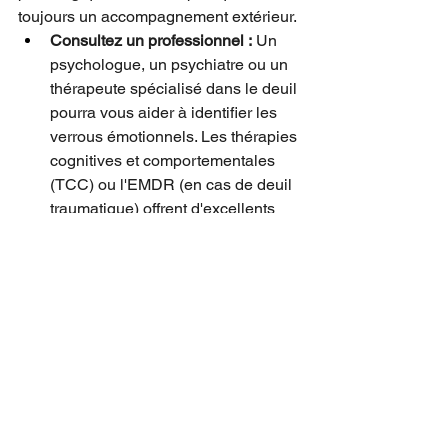
toujours un accompagnement extérieur.
Consultez un professionnel :
 Un 
psychologue, un psychiatre ou un 
thérapeute spécialisé dans le deuil 
pourra vous aider à identifier les 
verrous émotionnels. Les thérapies 
cognitives et comportementales 
(TCC) ou l'EMDR (en cas de deuil 
traumatique) offrent d'excellents 
résultats.
Rejoignez un groupe de parole 
:
 Partager votre vécu avec des 
personnes qui traversent la même 
épreuve permet de briser 
l'isolement et de normaliser vos 
émotions.
Soyez indulgent avec vous-même 
:
 Demander de l'aide n'est pas un 