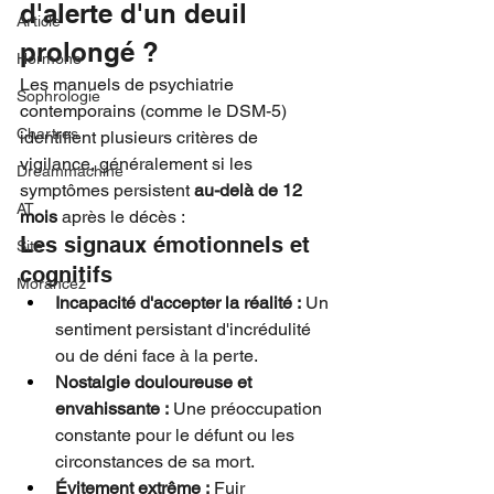
d'alerte d'un deuil 
Article
prolongé ?
Hormone
Les manuels de psychiatrie 
Sophrologie
contemporains (comme le DSM-5) 
Chartres
identifient plusieurs critères de 
vigilance, généralement si les 
Dreammachine
symptômes persistent 
au-delà de 12 
AT
mois
 après le décès :
Les signaux émotionnels et 
Site
cognitifs
Morancez
Incapacité d'accepter la réalité :
 Un 
sentiment persistant d'incrédulité 
ou de déni face à la perte.
Nostalgie douloureuse et 
envahissante :
 Une préoccupation 
constante pour le défunt ou les 
circonstances de sa mort.
Évitement extrême :
 Fuir 