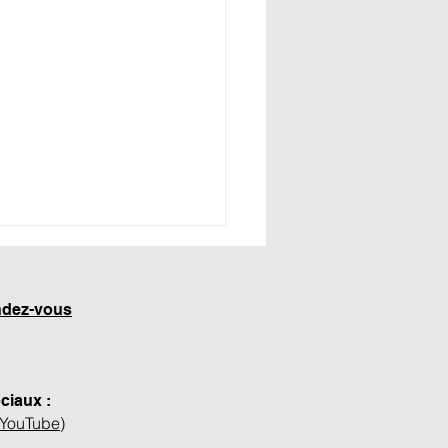
ien de séances faut-il
oir pour surmonter un
matisme ?
endez-vous
aumatisme psychologique ne
igne pas avec une recette
e. Parce que chaque
ire et chaque cerveau sont
ciaux :
rents, la durée d’un
YouTube
)
mpagnement thérapeutique