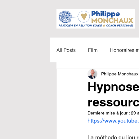
All Posts
Film
Honoraires 
Philippe Monchaux
Accompagnements
Vidéo
Hypnose 
ressour
TDAH
Parents / Enfants
Dernière mise à jour :
29 a
https://www.youtub
Carl Gustav Jung
Coachi
La méthode du lieu r