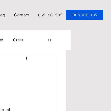
log
Contact
0651961582
PRENDRE RDV
me
Outils
Psychologie
Podcast
EFT
Spiritualité
e, et 