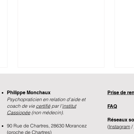
Une séance d’EMDR est-
Comb
elle fatigante ?
prév
trau
Philippe Monchaux
​Prise de r
L’EMDR (Désensibilisation et
Le tr
Psychopraticien en relation d'aide et
Retraitement par les Mouvements
se so
coach de vie
certifié
par l'
institut
FAQ
Oculaires) est une thérapie
uniqu
Cassiopée
(non médecin).
particulièrement efficace pour
histo
Réseaux so
traiter les traumatismes et les
diffé
90 Rue de Chartres, 28630 Morancez
(
Instagram
/
blocages émotionnels.
acco
(proche de Chartres)