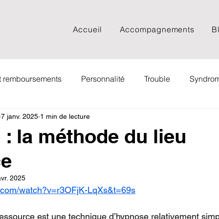
Accueil
Accompagnements
B
et remboursements
Personnalité
Trouble
Syndro
7 janv. 2025
1 min de lecture
Documentaire
Spiritualité
Psychologie sociale
: la méthode du lieu
ce
Webinaire
Adolescent
Adulte
FAQ
Film
vr. 2025
e.com/watch?v=r3OFjK-LqXs&t=69s
ng
Livre
Couple
Cancer
Deuil
EMDR
essource est une technique d’hypnose relativement simpl