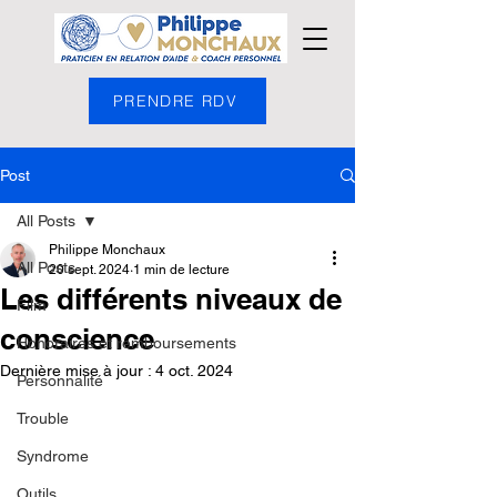
PRENDRE RDV
Post
All Posts
Philippe Monchaux
All Posts
20 sept. 2024
1 min de lecture
Les différents niveaux de
Film
conscience
Honoraires et remboursements
Dernière mise à jour :
4 oct. 2024
Personnalité
Trouble
Syndrome
Outils