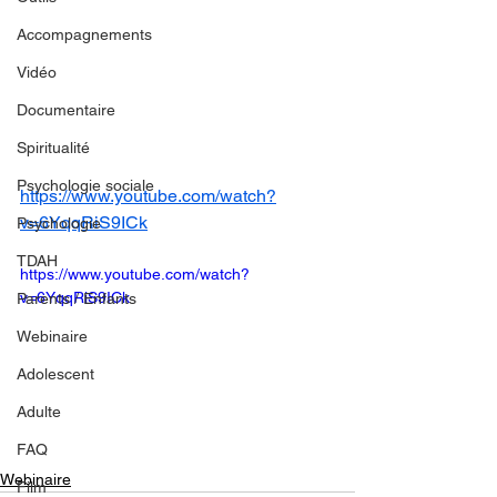
Accompagnements
Vidéo
Documentaire
Spiritualité
Psychologie sociale
https://www.youtube.com/watch?
v=6YqqRiS9ICk
Psychologie
TDAH
https://www.youtube.com/watch?
v=6YqqRiS9ICk
Parents / Enfants
Webinaire
Adolescent
Adulte
FAQ
Webinaire
Film