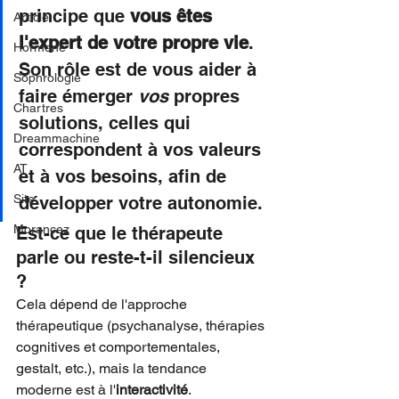
principe que 
vous êtes 
Article
l'expert de votre propre vie
. 
Hormone
Son rôle est de vous aider à 
Sophrologie
faire émerger 
vos
 propres 
Chartres
solutions, celles qui 
Dreammachine
correspondent à vos valeurs 
AT
et à vos besoins, afin de 
Site
développer votre autonomie.
Morancez
Est-ce que le thérapeute 
parle ou reste-t-il silencieux 
?
Cela dépend de l'approche 
thérapeutique (psychanalyse, thérapies 
cognitives et comportementales, 
gestalt, etc.), mais la tendance 
moderne est à l'
interactivité
.