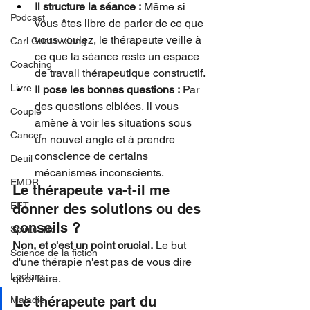
Il structure la séance :
 Même si 
Podcast
vous êtes libre de parler de ce que 
vous voulez, le thérapeute veille à 
Carl Gustav Jung
ce que la séance reste un espace 
Coaching
de travail thérapeutique constructif.
Livre
Il pose les bonnes questions :
 Par 
des questions ciblées, il vous 
Couple
amène à voir les situations sous 
Cancer
un nouvel angle et à prendre 
conscience de certains 
Deuil
mécanismes inconscients.
EMDR
Le thérapeute va-t-il me 
EFT
donner des solutions ou des 
conseils ?
Spiritualité
Non, et c'est un point crucial.
 Le but 
Science de la fiction
d'une thérapie n'est pas de vous dire 
Lecture
quoi faire.
Le thérapeute part du 
Maladie