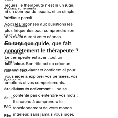
reçues, le thérapeute n'est ni un juge, 
Accompagnements
ni un donneur de leçons, ni un simple 
Vidéo
auditeur passif.
Voici les réponses aux questions les 
Documentaire
plus fréquentes pour comprendre son 
Spiritualité
rôle exact durant votre séance.
En tant que guide, que fait 
Psychologie sociale
concrètement le thérapeute ?
Psychologie
Le thérapeute est avant tout un 
TDAH
facilitateur
. Son rôle est de créer un 
espace sécurisant et confidentiel pour 
Parents / Enfants
vous aider à explorer vos pensées, vos 
Webinaire
émotions et vos comportements.
Il écoute activement :
 Il ne se 
Adolescent
contente pas d'entendre vos mots ; 
Adulte
il cherche à comprendre le 
FAQ
fonctionnement de votre monde 
intérieur, sans jamais vous juger.
Film