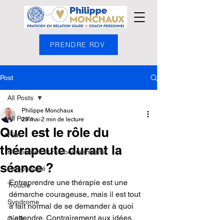
PRENDRE RDV
Post
All Posts
Philippe Monchaux
All Posts
29 mai
2 min de lecture
Quel est le rôle du
Film
thérapeute durant la
Honoraires et remboursements
séance ?
Personnalité
Entreprendre une thérapie est une 
Trouble
démarche courageuse, mais il est tout 
Syndrome
à fait normal de se demander à quoi 
s'attendre. Contrairement aux idées 
Outils