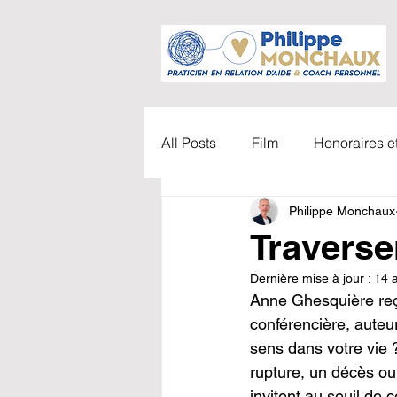
All Posts
Film
Honoraires 
Philippe Monchaux
Accompagnements
Vidéo
Traverser
Dernière mise à jour :
14 
TDAH
Parents / Enfants
Anne Ghesquière reç
conférencière, auteur
sens dans votre vie 
Carl Gustav Jung
Coachi
rupture, un décès ou
invitent au seuil de