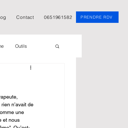
log
Contact
0651961582
PRENDRE RDV
me
Outils
Psychologie
Podcast
apeute, 
rien n’avait de 
e comme une 
EFT
Spiritualité
e et nous 
âme". Qu’est-