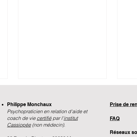
Philippe Monchaux
​Prise de r
Psychopraticien en relation d'aide et
coach de vie
certifié
par l'
institut
FAQ
Les états du moi
Cassiopée
(non médecin).
Réseaux so