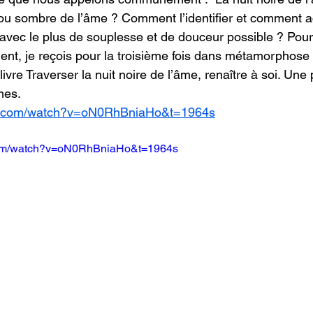
 ou sombre de l’âme ? Comment l’identifier et comment ac
 avec le plus de souplesse et de douceur possible ? Pour
ement, je reçois pour la troisième fois dans métamorphose
ivre Traverser la nuit noire de l’âme, renaître à soi. Un
mes.
be.com/watch?v=oN0RhBniaHo&t=1964s
com/watch?v=oN0RhBniaHo&t=1964s