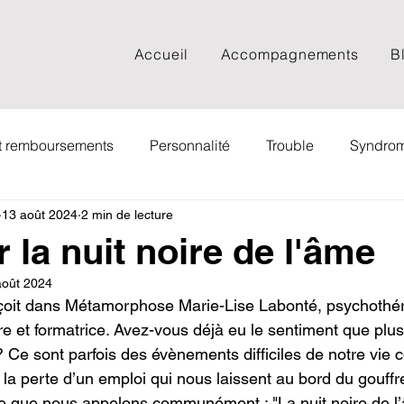
Accueil
Accompagnements
B
et remboursements
Personnalité
Trouble
Syndro
13 août 2024
2 min de lecture
Documentaire
Spiritualité
Psychologie sociale
 la nuit noire de l'âme
août 2024
Webinaire
Adolescent
Adulte
FAQ
Film
oit dans Métamorphose Marie-Lise Labonté, psychothér
e et formatrice. Avez-vous déjà eu le sentiment que plus 
? Ce sont parfois des évènements difficiles de notre vi
ng
Livre
Couple
Cancer
Deuil
EMDR
 la perte d’un emploi qui nous laissent au bord du gouffr
 ce que nous appelons communément : "La nuit noire de l’