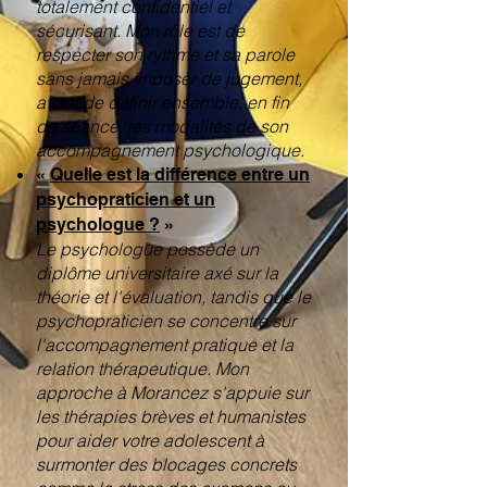
totalement confidentiel et
sécurisant. Mon rôle est de
respecter son rythme et sa parole
sans jamais imposer de jugement,
avant de définir ensemble, en fin
de séance, les modalités de son
accompagnement psychologique.
«
Quelle est la différence entre un
psychopraticien et un
psychologue ?
»
Le psychologue possède un
diplôme universitaire axé sur la
théorie et l'évaluation, tandis que le
psychopraticien se concentre sur
l'accompagnement pratique et la
relation thérapeutique. Mon
approche à Morancez s'appuie sur
les thérapies brèves et humanistes
pour aider votre adolescent à
surmonter des blocages concrets