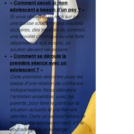
«
Comment savoir si mon
adolescent a besoin d'un psy ?
»
Si vous observez un repli sur soi,
une baisse soudaine des résultats
scolaires, des troubles du sommeil,
une anxiété chronique ou une forte
dépendance aux écrans, un
soutien devient nécessaire.
«
Comment se déroule la
première séance avec un
adolescent ?
»
Cette première rencontre pose les
bases d'une relation de confiance
indispensable. Nous débutons
l'entretien ensemble, avec les
parents, pour faire le point sur la
situation actuelle et clarifier vos
attentes. Dans un second temps, je
reçois votre adolescent seul, s'il le
souhaite, pour un échange