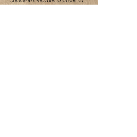
comme le stress des examens ou
les conflits…
En savoir plus
Philippe Monchaux
29 mai
3 min de lecture