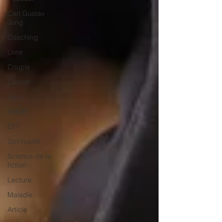
Carl Gustav
Jung
Coaching
Livre
Couple
Cancer
Deuil
EMDR
EFT
Spiritualité
Science de la
fiction
Lecture
Maladie
Article