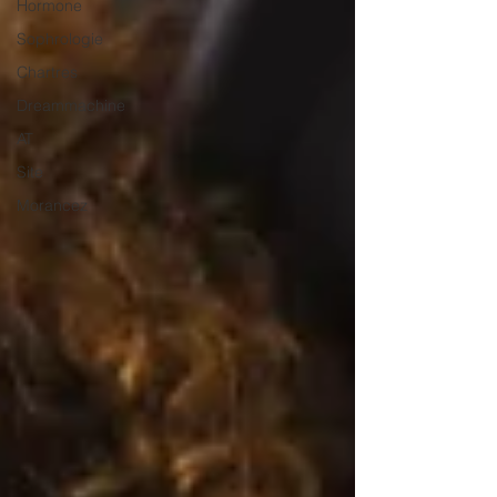
Hormone
Sophrologie
Chartres
Dreammachine
AT
Site
Morancez