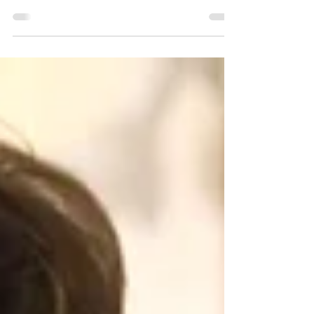
Pour un adolescent, franchir pour la première fois
le seuil d’un cabinet de thérapie est une
démarche impressionnante, souvent teintée
d'appréhension. Vais-je devoir tout raconter ?
Est-ce que le psy va répéter mes secrets à mes
parents ? Suis-je "bizarre" d'être là ? Du côté des
parents, l'attente est également forte, mêlée
parfois d'un sentiment de culpabilité ou
d'impuissance. En tant que psychopraticien
certifié, mon premier objectif est de désamorcer
ces angoisses. La pr