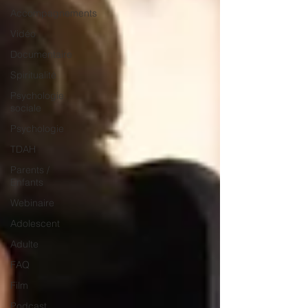
Accompagnements
Vidéo
Documentaire
Spiritualité
Psychologie
sociale
Psychologie
TDAH
Parents /
Enfants
Webinaire
Adolescent
Adulte
FAQ
Film
Podcast