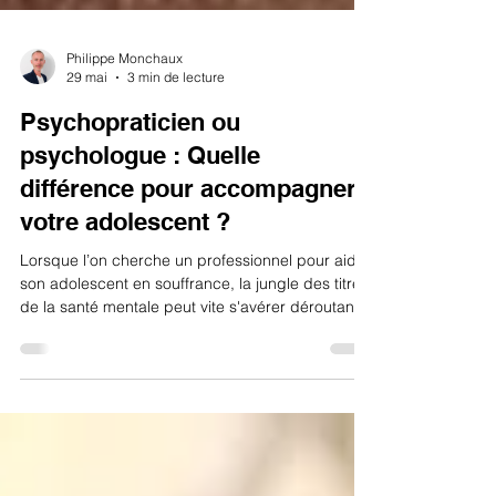
Philippe Monchaux
29 mai
3 min de lecture
Psychopraticien ou
psychologue : Quelle
différence pour accompagner
votre adolescent ?
Lorsque l’on cherche un professionnel pour aider
son adolescent en souffrance, la jungle des titres
de la santé mentale peut vite s'avérer déroutante.
Psychologue, psychiatre, psychopraticien,
psychothérapeute... Comment s'y retrouver ?
Pour les parents, la question principale est
souvent la même : « Qui est le plus adapté pour
aider mon enfant ? » En tant que psychopraticien
certifié, il me tient à cœur de vous éclairer. Loin