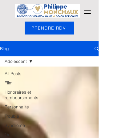
PRENDRE RDV
Blog
Adolescent
All Posts
Film
Honoraires et
remboursements
Personnalité
Trouble
Syndrome
Outils