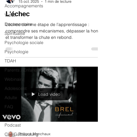
15 oct. 2025
1 min de lecture
Accompagnements
L'échec
Vidéo
Documentaire
L’échec comme étape de l’apprentissage :
comprendre ses mécanismes, dépasser la honte
Spiritualité
et transformer la chute en rebond.
Psychologie sociale
Psychologie
TDAH
Parents / Enfants
Webinaire
Adolescent
Load video
Adulte
FAQ
Film
Podcast
Carl Gustav Jung
Philippe Monchaux