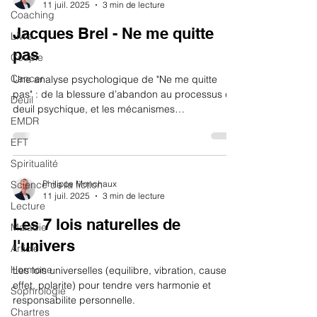
11 juil. 2025
3 min de lecture
Coaching
Jacques Brel - Ne me quitte
Livre
pas
Couple
Cancer
Une analyse psychologique de "Ne me quitte
pas" : de la blessure d’abandon au processus de
Deuil
deuil psychique, et les mécanismes
EMDR
d’attachement qui se rejouent dans la séparation.
EFT
Spiritualité
Science de la fiction
Philippe Monchaux
11 juil. 2025
3 min de lecture
Lecture
Les 7 lois naturelles de
Maladie
l'univers
Article
Hormone
Les lois universelles (equilibre, vibration, cause a
effet, polarite) pour tendre vers harmonie et
Sophrologie
responsabilite personnelle.
Chartres