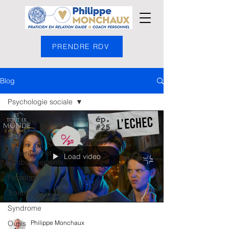
PRENDRE RDV
Blog
Psychologie sociale
All Posts
Film
Honoraires et
Load video
remboursements
Personnalité
Trouble
Syndrome
Outils
Philippe Monchaux