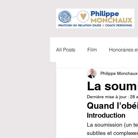
All Posts
Film
Honoraires 
Philippe Monchaux
Accompagnements
Vidéo
La soumi
Dernière mise à jour :
28 
TDAH
Parents / Enfants
Quand l'obé
Introduction
Carl Gustav Jung
Coachi
La soumission (un te
subtiles et complexe