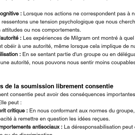
gnitive :
 Lorsque nos actions ne correspondent pas à n
 ressentons une tension psychologique que nous cherch
s attitudes ou nos comportements.
autorité :
 Les expériences de Milgram ont montré à quel 
t obéir à une autorité, même lorsque cela implique de nui
isation :
 En se sentant partie d'un groupe ou en délégua
à une autorité, nous pouvons nous sentir moins coupable
 de la soumission librement consentie
ent consentie peut avoir des conséquences importantes 
lle peut :
it critique :
 En nous conformant aux normes du groupe,
acité à remettre en question les idées reçues.
omportements antisociaux :
 La déresponsabilisation peut
e ou de discrimination.