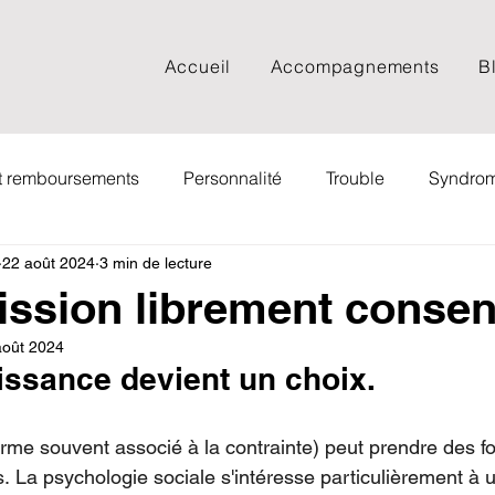
Accueil
Accompagnements
B
et remboursements
Personnalité
Trouble
Syndro
22 août 2024
3 min de lecture
Documentaire
Spiritualité
Psychologie sociale
ssion librement consen
août 2024
Webinaire
Adolescent
Adulte
FAQ
Film
issance devient un choix.
ng
Livre
Couple
Cancer
Deuil
EMDR
rme souvent associé à la contrainte) peut prendre des f
s. La psychologie sociale s'intéresse particulièrement 