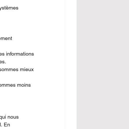
systèmes 
ement 
es informations 
es.
s sommes mieux 
s sommes moins 
qui nous 
. En 