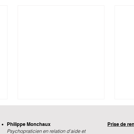
Les 
l'un
Philippe Monchaux
​Prise de r
Les l
Psychopraticien en relation d'aide et