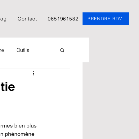
log
Contact
0651961582
PRENDRE RDV
me
Outils
Psychologie
tie
Podcast
EFT
Spiritualité
ormes bien plus 
à un phénomène 