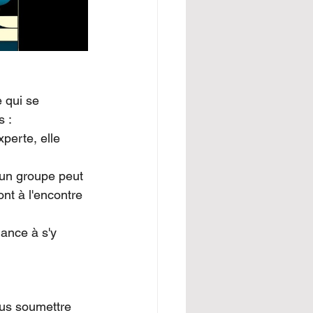
 qui se 
s :
perte, elle 
 un groupe peut 
t à l'encontre 
ance à s'y 
us soumettre 