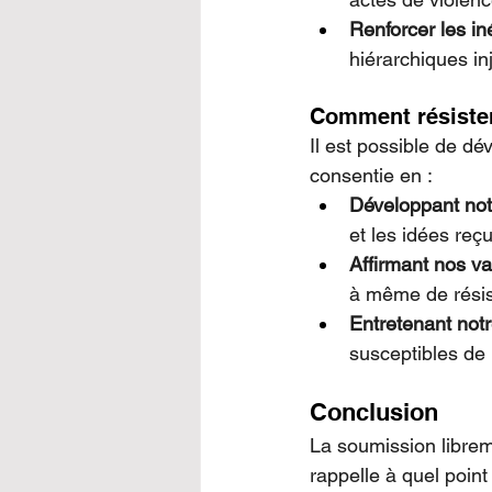
Renforcer les iné
hiérarchiques in
Comment résister
Il est possible de d
consentie en :
Développant notr
et les idées reç
Affirmant nos va
à même de résis
Entretenant not
susceptibles de
Conclusion
La soumission libre
rappelle à quel poin