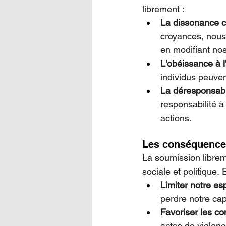
librement :
La dissonance co
croyances, nous
en modifiant no
L'obéissance à l'
individus peuven
La déresponsabil
responsabilité 
actions.
Les conséquences
La soumission librem
sociale et politique. E
Limiter notre espr
perdre notre cap
Favoriser les c
actes de violenc