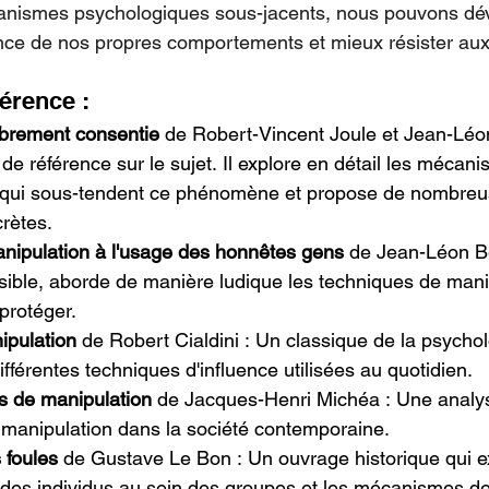
nismes psychologiques sous-jacents, nous pouvons dé
nce de nos propres comportements et mieux résister aux
érence :
ibrement consentie
 de Robert-Vincent Joule et Jean-Léo
 de référence sur le sujet. Il explore en détail les mécan
 qui sous-tendent ce phénomène et propose de nombreu
crètes.
manipulation à l'usage des honnêtes gens
 de Jean-Léon B
ssible, aborde de manière ludique les techniques de manip
protéger.
ipulation
 de Robert Cialdini : Un classique de la psychol
ifférentes techniques d'influence utilisées au quotidien.
es de manipulation
 de Jacques-Henri Michéa : Une analys
anipulation dans la société contemporaine.
 foules
 de Gustave Le Bon : Un ouvrage historique qui ex
es individus au sein des groupes et les mécanismes de