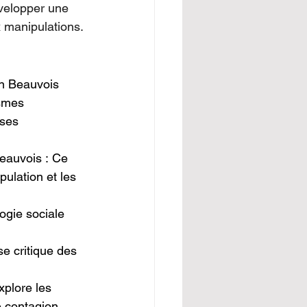
velopper une 
 manipulations.
n Beauvois 
ismes 
ses 
eauvois : Ce 
ulation et les 
ogie sociale 
e critique des 
plore les 
 contagion 