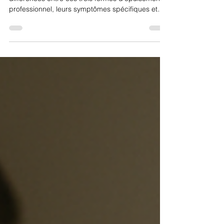
Burn-out, Bore-out, Brown-out,
comment les différencier ?
Burn-out, bore-out, brown-out : découvrez les
différences entre ces trois formes d'épuisement
professionnel, leurs symptômes spécifiques et
comment les identifier pour mieux les prévenir en
entreprise.