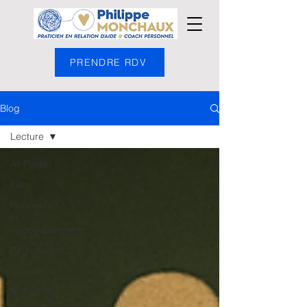
PRENDRE RDV
Blog
Lecture
All Posts
Film
Honoraires
et
remboursements
Personnalité
Trouble
Syndrome