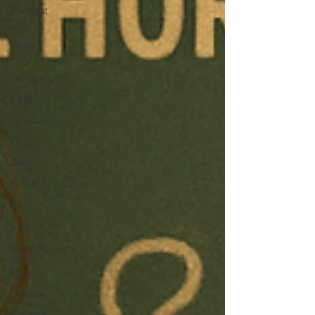
Podcast
Carl
Gustav
Jung
Coaching
Livre
Couple
Cancer
Deuil
EMDR
EFT
Spiritualité
Science
de la
fiction
Lecture
Maladie