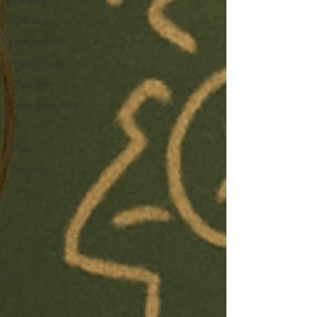
Article
Hormone
Sophrologie
Chartres
Dreammachine
AT
Site
Morancez