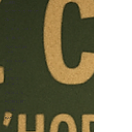
Outils
Accompagnements
Vidéo
Documentaire
Spiritualité
Psychologie
sociale
Psychologie
TDAH
Parents /
Enfants
Webinaire
Adolescent
Adulte
FAQ
Film