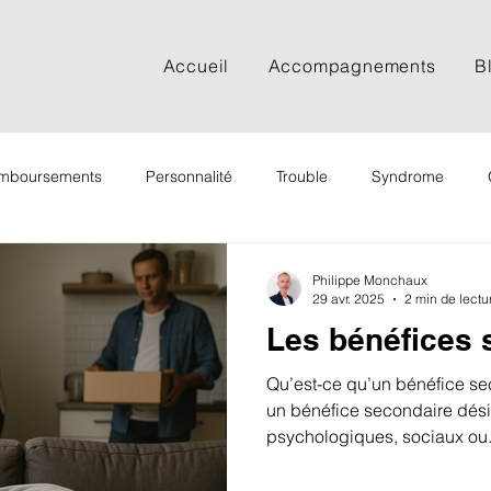
Accueil
Accompagnements
B
remboursements
Personnalité
Trouble
Syndrome
Documentaire
Spiritualité
Psychologie sociale
Psy
Philippe Monchaux
29 avr. 2025
2 min de lectu
Les bénéfices 
Adolescent
Adulte
FAQ
Film
Podcast
Qu’est-ce qu’un bénéfice se
un bénéfice secondaire désigne les avantages
psychologiques, sociaux ou.
Cancer
Deuil
EMDR
EFT
Spiritualité