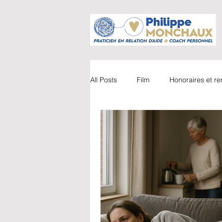
All Posts
Film
Honoraires et 
Accompagnements
Vidéo
Parents / Enfants
Webinaire
Coaching
Livre
Couple