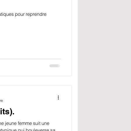
utiques pour reprendre
re
ts).
 une jeune femme suit une
atypique qui bouleverse sa