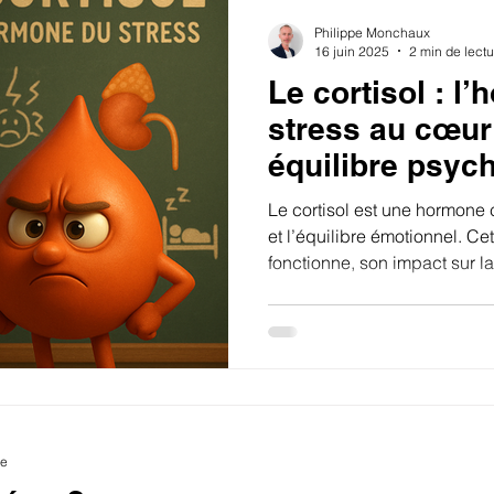
Philippe Monchaux
16 juin 2025
2 min de lectu
Le cortisol : l
stress au cœur
équilibre psyc
Le cortisol est une hormone 
et l’équilibre émotionnel. Ce
fonctionne, son impact sur la
fatigue, troubles du sommeil
concrets pour en réguler natu
mieux comprendre le lien ent
psychologie.
re