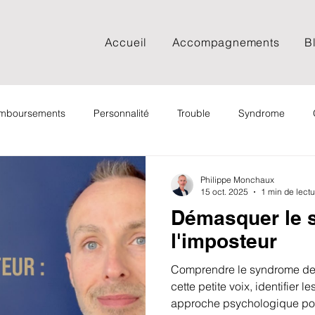
Accueil
Accompagnements
B
remboursements
Personnalité
Trouble
Syndrome
Documentaire
Spiritualité
Psychologie sociale
Psy
Philippe Monchaux
15 oct. 2025
1 min de lectu
Démasquer le 
Adolescent
Adulte
FAQ
Film
Podcast
l'imposteur
Comprendre le syndrome de l
Cancer
Deuil
EMDR
EFT
Spiritualité
cette petite voix, identifier 
approche psychologique pour