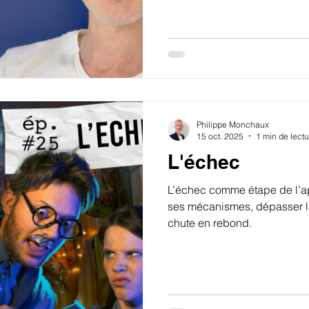
legitimite.
Philippe Monchaux
15 oct. 2025
1 min de lectu
L'échec
L’échec comme étape de l’a
ses mécanismes, dépasser la
chute en rebond.