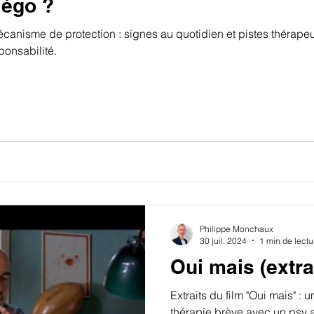
’égo ?
nisme de protection : signes au quotidien et pistes thérape
ponsabilité.
Philippe Monchaux
30 juil. 2024
1 min de lectu
Oui mais (extrai
Extraits du film "Oui mais" :
thérapie brève avec un psy 