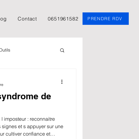
log
Contact
0651961582
PRENDRE RDV
Outils
chologie
TDAH
re
syndrome de
Carl Gustav Jung
 imposteur : reconnaitre
Science de la fiction
les signes et s appuyer sur une
 cultiver confiance et