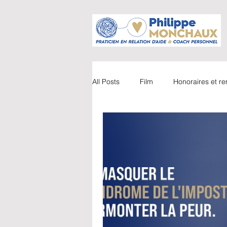
All Posts
Film
Honoraires et 
Accompagnements
Vidéo
Parents / Enfants
Webinaire
Coaching
Livre
Couple