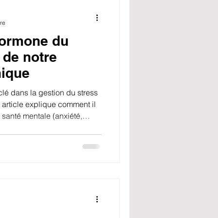
re
’hormone du
 de notre
hique
clé dans la gestion du stress
t article explique comment il
 santé mentale (anxiété,
), et donne des conseils
rellement le taux. À lire pour
re corps, stress et