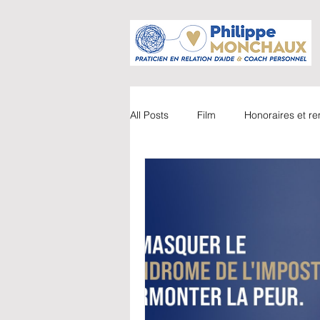
All Posts
Film
Honoraires et 
Accompagnements
Vidéo
Parents / Enfants
Webinaire
Coaching
Livre
Couple