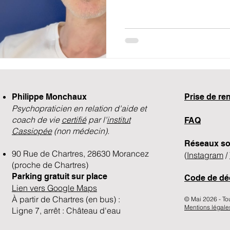
legitimite.
Philippe Monchaux
​Prise de r
Psychopraticien en relation d'aide et
coach de vie
certifié
par l'
institut
FAQ
Cassiopée
(non médecin).
Réseaux so
90 Rue de Chartres, 28630 Morancez
(
Instagram
/
(proche de Chartres)
Parking gratuit sur place
Code de dé
Lien vers Google Maps
À partir de Chartres (en bus) :
© Mai 2026 - Tous 
Mentions légale
Ligne 7, arrêt : Château d'eau