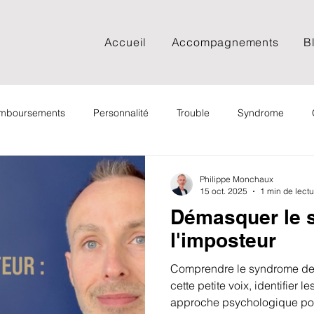
Accueil
Accompagnements
B
remboursements
Personnalité
Trouble
Syndrome
Documentaire
Spiritualité
Psychologie sociale
Psy
Philippe Monchaux
15 oct. 2025
1 min de lectu
Démasquer le 
Adolescent
Adulte
FAQ
Film
Podcast
l'imposteur
Comprendre le syndrome de l
Cancer
Deuil
EMDR
EFT
Spiritualité
cette petite voix, identifier 
approche psychologique pour