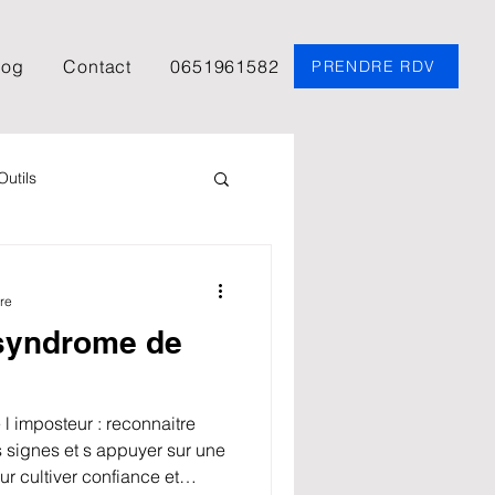
log
Contact
0651961582
PRENDRE RDV
Outils
chologie
TDAH
re
syndrome de
Carl Gustav Jung
 imposteur : reconnaitre
Science de la fiction
les signes et s appuyer sur une
 cultiver confiance et