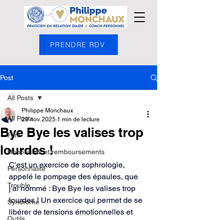
PRENDRE RDV
Post
All Posts
Philippe Monchaux
All Posts
29 nov. 2025
1 min de lecture
Bye Bye les valises trop
Film
lourdes !
Honoraires et remboursements
C'est un exercice de sophrologie, 
Personnalité
appelé le pompage des épaules, que 
Trouble
j'ai nommé : Bye Bye les valises trop 
lourdes ! Un exercice qui permet de se 
Syndrome
libérer de tensions émotionnelles et 
Outils