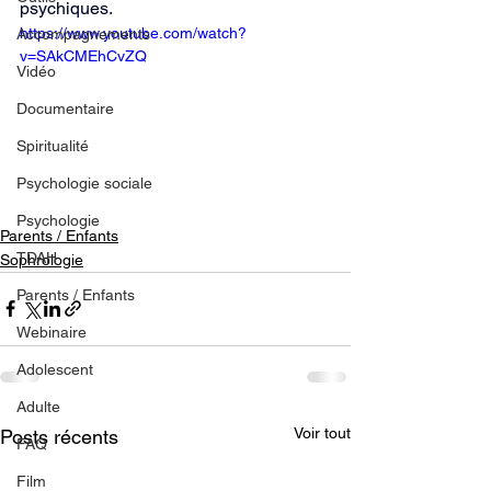
psychiques.
https://www.youtube.com/watch?
Accompagnements
v=SAkCMEhCvZQ
Vidéo
Documentaire
Spiritualité
Psychologie sociale
Psychologie
Parents / Enfants
TDAH
Sophrologie
Parents / Enfants
Webinaire
Adolescent
Adulte
Voir tout
Posts récents
FAQ
Film