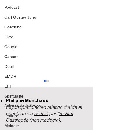
Podcast
Carl Gustav Jung
Coaching
Livre
Couple
Cancer
Deuil
EMDR
Hafer
EFT
Cette diète thérap
Spiritualité
Philippe Monchaux
permet depuis 25 
Science de la fiction
Psychopraticien en relation d'aide et
stopper la Ritaline
coach de vie
certifié
par l'
institut
Lecture
enfants et les jeune
Cassiopée
(non médecin).
de DAHA, ou SPO
Maladie
Oser parler et savoir