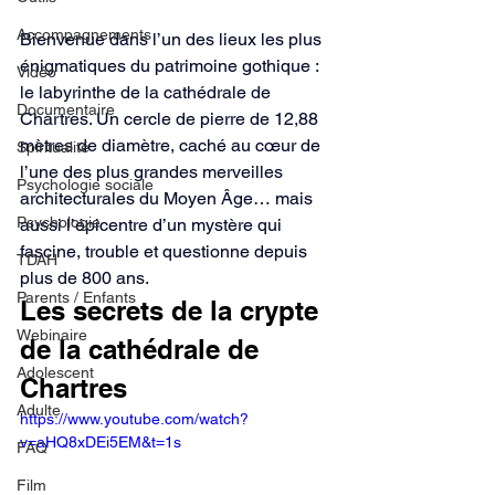
Accompagnements
Bienvenue dans l’un des lieux les plus 
énigmatiques du patrimoine gothique : 
Vidéo
le labyrinthe de la cathédrale de 
Documentaire
Chartres. Un cercle de pierre de 12,88 
mètres de diamètre, caché au cœur de 
Spiritualité
l’une des plus grandes merveilles 
Psychologie sociale
architecturales du Moyen Âge… mais 
Psychologie
aussi l’épicentre d’un mystère qui 
fascine, trouble et questionne depuis 
TDAH
plus de 800 ans.
Parents / Enfants
Les secrets de la crypte 
Webinaire
de la cathédrale de 
Adolescent
Chartres
Adulte
https://www.youtube.com/watch?
v=aHQ8xDEi5EM&t=1s
FAQ
Film