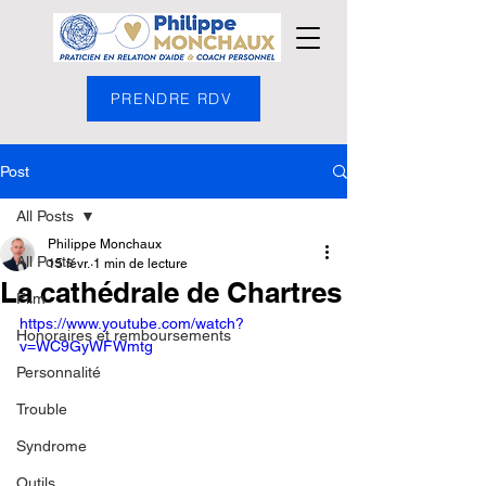
PRENDRE RDV
Post
All Posts
Philippe Monchaux
All Posts
15 févr.
1 min de lecture
La cathédrale de Chartres
Film
https://www.youtube.com/watch?
Honoraires et remboursements
v=WC9GyWFWmtg
Personnalité
Trouble
Syndrome
Outils