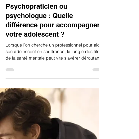
Philippe Monchaux
29 mai
3 min de lecture
Psychopraticien ou
psychologue : Quelle
différence pour accompagner
votre adolescent ?
Lorsque l’on cherche un professionnel pour aider
son adolescent en souffrance, la jungle des titres
de la santé mentale peut vite s'avérer déroutante.
Psychologue, psychiatre, psychopraticien,
psychothérapeute... Comment s'y retrouver ?
Pour les parents, la question principale est
souvent la même : « Qui est le plus adapté pour
aider mon enfant ? » En tant que psychopraticien
certifié, il me tient à cœur de vous éclairer. Loin
d'être opposées, ces professions sont
complémenta