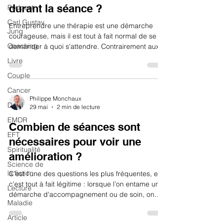
durant la séance ?
Podcast
Carl Gustav
Entreprendre une thérapie est une démarche
Jung
courageuse, mais il est tout à fait normal de se
Coaching
demander à quoi s'attendre. Contrairement aux
idées reçues, le thérapeute n'est ni un juge, ni un
Livre
donneur de leçons, ni un simple auditeur passif.
Couple
Voici les réponses aux questions les plus
fréquentes pour comprendre son rôle exact
Cancer
durant votre séance. En tant que guide, que fait
Philippe Monchaux
Deuil
29 mai
2 min de lecture
concrètement le thérapeute ? Le thérapeute est
avant tout un facilitateur. Son rôle est de créer un
EMDR
Combien de séances sont
espace s
EFT
nécessaires pour voir une
Spiritualité
amélioration ?
Science de
la fiction
C’est l’une des questions les plus fréquentes, et
c'est tout à fait légitime : lorsque l’on entame une
Lecture
démarche d'accompagnement ou de soin, on
Maladie
souhaite savoir où l'on va. Pour aller droit au but :
il n’y a pas de réponse unique. Le nombre de
Article