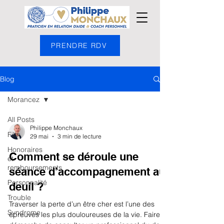
PRENDRE RDV
Blog
Morancez
All Posts
Philippe Monchaux
Film
29 mai
3 min de lecture
Honoraires
Comment se déroule une
et
remboursements
séance d’accompagnement au
Personnalité
deuil ?
Trouble
Traverser la perte d’un être cher est l’une des
Syndrome
épreuves les plus douloureuses de la vie. Faire la