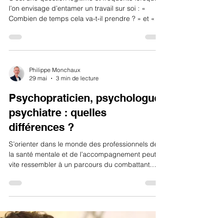
l’on envisage d’entamer un travail sur soi : «
Combien de temps cela va-t-il prendre ? » et « À
quel rythme dois-je consulter ? ». Entreprendre
une démarche thérapeutique est un
investissement pour votre bien-être futur. S'il
n'existe pas de réponse unique ou de formule
magique, voici les repères essentiels pour
Philippe Monchaux
29 mai
3 min de lecture
comprendre comment se rythme un
accompagnement thérapeutique pour adultes.
Psychopraticien, psychologue,
La fréquence des séances : Une régularité
psychiatre : quelles
différences ?
S’orienter dans le monde des professionnels de
la santé mentale et de l’accompagnement peut
vite ressembler à un parcours du combattant.
Entre les titres qui se ressemblent et les pratiques
de chacun, il est normal de s’y perdre. Pourtant,
choisir le bon professionnel est la première étape
essentielle vers le mieux-être. Pour vous aider à y
voir plus clair et à définir ce dont vous avez