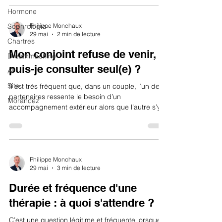
séances varie d'une personne à l'autre.
Hormone
Cependant, voici les clés pour comprendre
comment se dessine votre parcours. 1. Les
Sophrologie
Philippe Monchaux
29 mai
2 min de lecture
premiers effets : que peut-on attendre dès la
Chartres
première séance ? S'il est rare de régler une
Mon conjoint refuse de venir,
Dreammachine
problématique complex
puis-je consulter seul(e) ?
AT
Site
Il est très fréquent que, dans un couple, l’un des
partenaires ressente le besoin d’un
Morancez
accompagnement extérieur alors que l’autre s’y
oppose ou ne s’en sent pas prêt. Si vous vous
trouvez dans cette situation, sachez que votre
démarche personnelle est tout à fait légitime et
utile. 1. Puis-je consulter un conseiller conjugal ou
un thérapeute de couple en solo ? Oui,
Philippe Monchaux
29 mai
3 min de lecture
absolument. Bien que l'idéal soit de travailler à
deux, une thérapie de couple ou un conseil
Durée et fréquence d'une
conjugal peut parf
thérapie : à quoi s'attendre ?
C’est une question légitime et fréquente lorsque