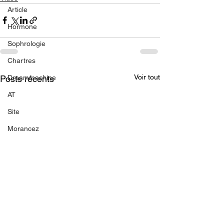
Article
Hormone
Sophrologie
Chartres
Voir tout
Posts récents
Dreammachine
AT
Site
Morancez