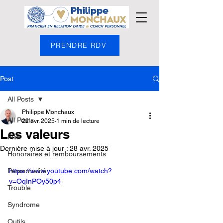
PRENDRE RDV
Post
All Posts
Philippe Monchaux
All Posts
22 avr. 2025
1 min de lecture
Les valeurs
Film
Dernière mise à jour :
28 avr. 2025
Honoraires et remboursements
Personnalité
https://www.youtube.com/watch?
v=OqInPOy50p4
Trouble
Syndrome
Outils