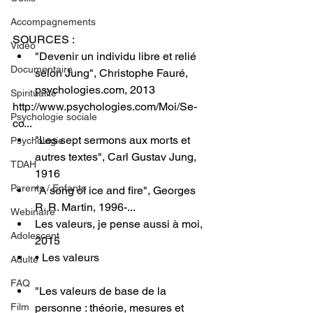
Accompagnements
SOURCES : 
Vidéo
"Devenir un individu libre et relié 
Documentaire
selon Jung", Christophe Fauré, 
psychologies.com
, 2013
Spiritualité
http://www.psychologies.com/Moi/Se-
Psychologie sociale
co
...
"Les sept sermons aux morts et 
Psychologie
autres textes", Carl Gustav Jung, 
TDAH
1916
Parents / Enfants
"A song of ice and fire", Georges 
R. R. Martin, 1996-...
Webinaire
Les valeurs, je pense aussi à moi, 
Adolescent
2015
• Les valeurs  
Adulte
FAQ
"Les valeurs de base de la 
personne : théorie, mesures et 
Film