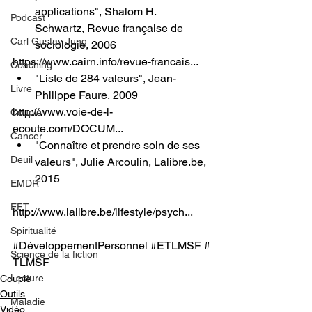
applications", Shalom H. 
Podcast
Schwartz, Revue française de 
Carl Gustav Jung
sociologie, 2006
https://www.cairn.info/revue-francais
...
Coaching
"Liste de 284 valeurs", Jean-
Livre
Philippe Faure, 2009
http://www.voie-de-l-
Couple
ecoute.com/DOCUM
...
Cancer
"Connaître et prendre soin de ses 
Deuil
valeurs", Julie Arcoulin, 
Lalibre.be
, 
2015
EMDR
EFT
http://www.lalibre.be/lifestyle/psych
...
Spiritualité
#DéveloppementPersonnel
#ETLMSF
#
Science de la fiction
TLMSF
Lecture
Couple
Outils
Maladie
Vidéo