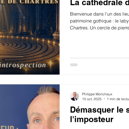
La cathédrale 
Bienvenue dans l’un des lie
patrimoine gothique : le laby
Chartres. Un cercle de pierr
diamètre, caché au cœur de 
merveilles architecturales
l’épicentre d’un mystère qui 
depuis plus de 800 ans. Les 
cathédrale de Chartres
Philippe Monchaux
15 oct. 2025
1 min de lectu
Démasquer le 
l'imposteur