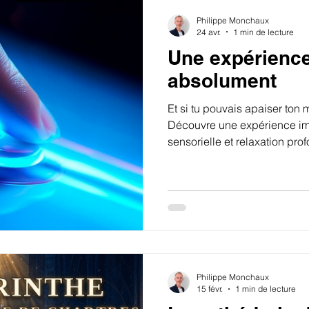
Philippe Monchaux
24 avr.
1 min de lecture
Une expérience
absolument
Et si tu pouvais apaiser ton
Découvre une expérience im
sensorielle et relaxation prof
reconnecter à toi-même et ex
Philippe Monchaux
15 févr.
1 min de lecture