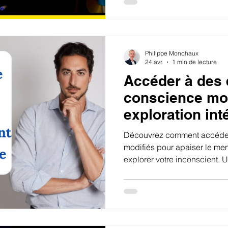
Philippe Monchaux
24 avr.
1 min de lecture
Accéder à des 
conscience mod
exploration int
Découvrez comment accéder
modifiés pour apaiser le ment
explorer votre inconscient.
naturelle pour mieux vous c
profond lâcher-prise.