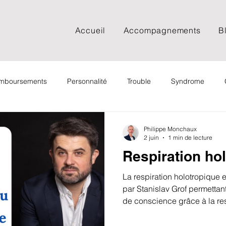
Accueil
Accompagnements
B
remboursements
Personnalité
Trouble
Syndrome
Documentaire
Spiritualité
Psychologie sociale
Psy
Philippe Monchaux
2 juin
1 min de lecture
Respiration ho
Adolescent
Adulte
FAQ
Film
Podcast
La respiration holotropique
par Stanislav Grof permettant
de conscience grâce à la re
Cancer
Deuil
EMDR
EFT
Spiritualité
fonctionnement, ses bienfait
et le témoignage de Johann H