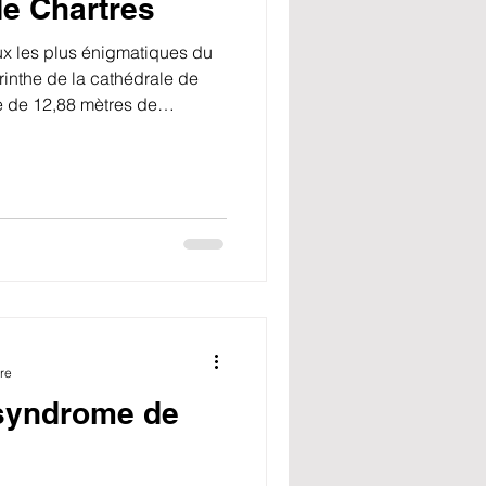
de Chartres
ux les plus énigmatiques du
rinthe de la cathédrale de
e de 12,88 mètres de
l’une des plus grandes
 du Moyen Âge… mais aussi
fascine, trouble et questionne
secrets de la crypte de la
re
syndrome de