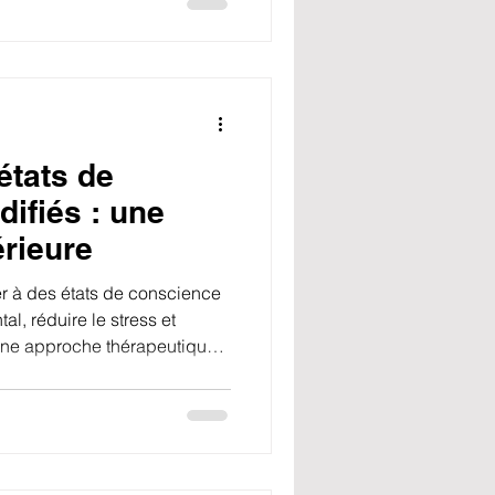
états de
ifiés : une
érieure
 à des états de conscience
al, réduire le stress et
 Une approche thérapeutique
omprendre et retrouver un