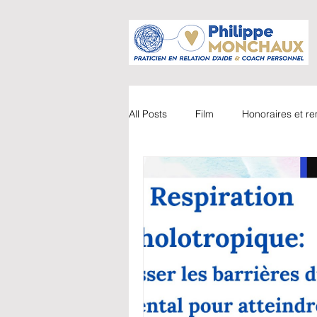
All Posts
Film
Honoraires et 
Accompagnements
Vidéo
Parents / Enfants
Webinaire
Coaching
Livre
Couple